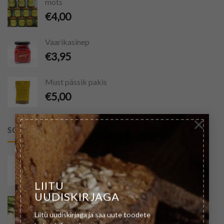
mõts
€
4,00
Vaarikasinep
€
3,95
Must pässik pakis
€
5,00
×
SOOVITATUD
Juurpetersell
€
4,50
LIITU
UUDISKIRJAGA
Mustjuur
€
5,50
Liitu uudiskirjaga ja saa uute toodete