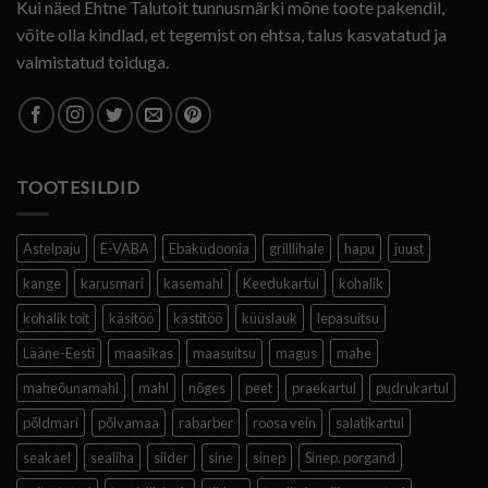
Kui näed Ehtne Talutoit tunnusmärki mõne toote pakendil,
võite olla kindlad, et tegemist on ehtsa, talus kasvatatud ja
valmistatud toiduga.
TOOTESILDID
Astelpaju
E-VABA
Ebaküdoonia
grilllihale
hapu
juust
kange
karusmari
kasemahl
Keedukartul
kohalik
kohalik toit
käsitöö
kästitöö
küüslauk
lepasuitsu
Lääne-Eesti
maasikas
maasuitsu
magus
mahe
maheõunamahl
mahl
nõges
peet
praekartul
pudrukartul
põldmari
põlvamaa
rabarber
roosa vein
salatikartul
seakael
sealiha
siider
sine
sinep
Sinep. porgand