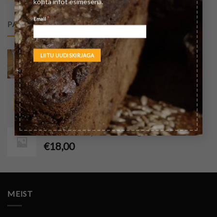
kohta infot esimesena.
*
Email
PARIM HINNANG
Täistera sõre nisujahu (öko)
€
2,50
Mesi 500g
€
5,00
Kooritud kanepiseemned 1kg
€
18,00
MEIST