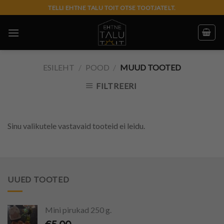
Skip
TELLI EHTNE TALU TOIT OTSE TOOTJATELT.
to
content
ESILEHT
/
POOD
/
MUUD TOOTED
FILTREERI
Sinu valikutele vastavaid tooteid ei leidu.
UUED TOOTED
Mini pirukad 250 g.