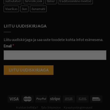
suitsutatud
tervislik jook
tikker
traditsiooniline meetod
Vaarikas
õun
õunamahl
LIITU UUDISKIRJAGA
Liitu uudiskirjaga ja saa uute toodete kohta infot esimesena.
*
Email
Kuidas tellida?
Talu liitumine
Kasutustingimused