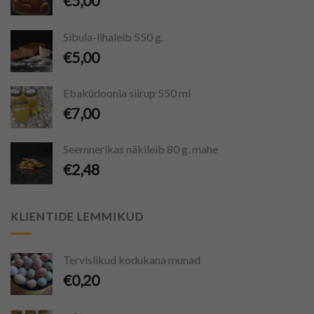
€
5,00
Sibula-lihaleib 550 g.
€
5,00
Ebaküdoonia siirup 550 ml
€
7,00
Seemnerikas näkileib 80 g. mahe
€
2,48
KLIENTIDE LEMMIKUD
Tervislikud kodukana munad
€
0,20