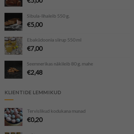
€
5,00
Sibula-lihaleib 550 g.
€
5,00
Ebaküdoonia siirup 550 ml
€
7,00
Seemnerikas näkileib 80 g. mahe
€
2,48
KLIENTIDE LEMMIKUD
Tervislikud kodukana munad
€
0,20