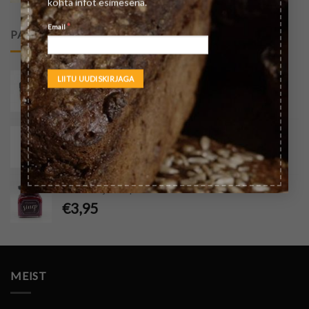
kohta infot esimesena.
*
Email
PARIM HINNANG
Soolane karamell kitsepiimavadakust
€
3,50
Ivan Cold jäätee mustsõstra ja mündiga 330ml
€
3,00
Põldmarjasinep
€
3,95
MEIST