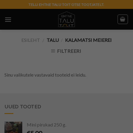
Skip
TELLI EHTNE TALU TOIT OTSE TOOTJATELT.
to
content
ESILEHT
/
TALU
/
KALAMATSI MEIEREI
FILTREERI
Sinu valikutele vastavaid tooteid ei leidu.
UUED TOOTED
Mini pirukad 250 g.