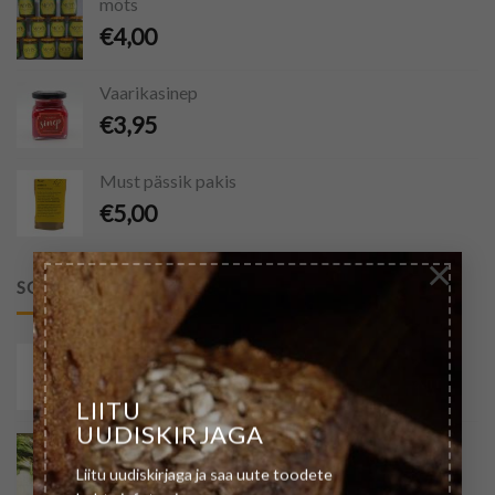
mõts
€
4,00
Vaarikasinep
€
3,95
Must pässik pakis
€
5,00
×
SOOVITATUD
Juurpetersell
€
4,50
LIITU
UUDISKIRJAGA
Mustjuur
€
5,50
Liitu uudiskirjaga ja saa uute toodete