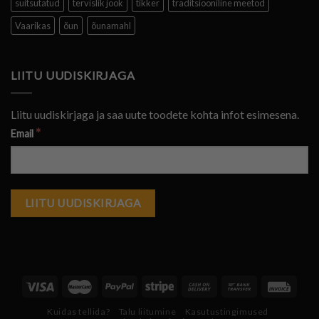
suitsutatud
tervislik jook
tikker
traditsiooniline meetod
Vaarikas
õun
õunamahl
LIITU UUDISKIRJAGA
Liitu uudiskirjaga ja saa uute toodete kohta infot esimesena.
*
Email
Kuidas tellida?
Talu liitumine
Kasutustingimused