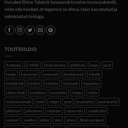
Kui näed Ehtne Talutoit tunnusmärki mõne toote pakendil,
võite olla kindlad, et tegemist on ehtsa, talus kasvatatud ja
valmistatud toiduga.
TOOTESILDID
Astelpaju
E-VABA
Ebaküdoonia
grilllihale
hapu
juust
kange
karusmari
kasemahl
Keedukartul
kohalik
kohalik toit
käsitöö
kästitöö
küüslauk
lepasuitsu
Lääne-Eesti
maasikas
maasuitsu
magus
mahe
maheõunamahl
mahl
nõges
peet
praekartul
pudrukartul
põldmari
põlvamaa
rabarber
roosa vein
salatikartul
seakael
sealiha
siider
sine
sinep
Sinep. porgand